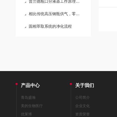
普兰德瓶口分液器工作原理、校准步骤与日常维护全流程
相比传统高压钢瓶供气，零级空气发生器有哪些优势？
固相萃取系统的净化流程
产品中心
关于我们
青岛盛瀚
公司简介
美的生物医疗
企业文化
优莱博
资质荣誉