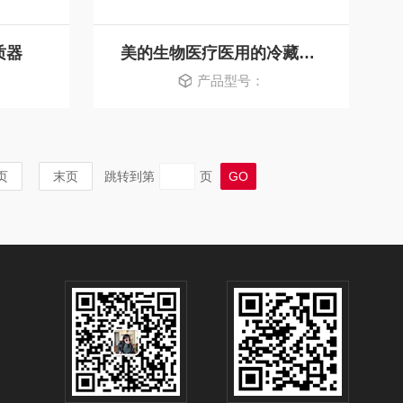
质器
美的生物医疗医用的冷藏冷冻箱 MCD-40L506
产品型号：
页
末页
跳转到第
页