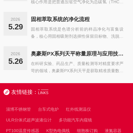
核心作用是把普通压缩空气净化为总碳氢（THC）
糊，校准操作不规范，日常维护缺失，导致设备精
霜...
＜0.1ppm（甲烷计）的干燥无烃高纯空气，主要
度持续下降。本文将系统拆解瓶口分液器的核心逻
替代高压零级空气钢瓶，给气相色谱FID、FPD、
辑、校准方法与维护要点，助力大家全面掌握全流
固相萃取系统的净化流程
2026
NPD等检测器做助燃气，保障色谱基线平稳、降低
程操作，让设备始终保持较佳状态。一、核心原
5.29
固相萃取系统是色谱分析前的样品净化与富集设
检测噪声。相比传统高压钢瓶供气，零级空气发生
理：机械结构与精准移液的协同逻辑普兰德瓶口...
备，核心用固相吸附剂选择性保留目标物、洗脱杂
器具有以下优势：安全性高：无需搬运高压气瓶，
质，再用强溶剂洗脱目标物，显著降低基质干扰、
消除爆炸风险连续供气：24小时不间断运行，不受
提高灵敏度。固相萃取系统的净化流程：活化/平
钢瓶容量限制成本可控：长期使用成本低于频繁更
奥豪斯PX系列天平称量原理与应用技巧分享
2026
衡：用强溶剂润湿填料，再用与样品基质相似的弱
换钢瓶纯度稳定：输出气体纯度恒定，不受钢瓶残
5.26
在科研实验、药品生产、质量检测等对精度要求严
溶剂(如水)置换，创造“湿润且兼容”的吸附环境。
余气体影响环保便捷：无钢瓶...
苛的领域，奥豪斯PX系列天平是获取精准质量数据
上样：样品溶液通过小柱，目标物被吸附剂选择
的核心工具，其称量结果直接关乎实验结论的可靠
性“抓住”，而大部分基质杂质随液体流出。淋洗：
性、产品质量的合规性。从毫克级的微量试剂称
使用弱洗脱能力的溶剂洗去弱吸附的干扰物，但目
友情链接：
量，到克级的样品定量，设备凭借稳定的性能与高
标物仍牢牢保留在柱上。洗脱：换用强溶剂，将高
LINKS
精度优势，成为实验室与生产场景的设备。想要让
纯度的目标物“冲”下来并收集，完成富集...
设备发挥较大效能，既要吃透其称量原理，更要掌
淄博不锈钢管
台车式电炉
红外线测温仪
握科学的操作技巧，才能真正筑牢精准称量防线。
ULR分体式超声波液位计
多功能汽车内窥镜
一、称量原理：电磁力平衡的精准计量逻辑奥豪斯
PX系列天平的核心称量原理，依托电磁力平衡技
PT100温度传感器
K型热电偶线
细胞株订购
液氮容器