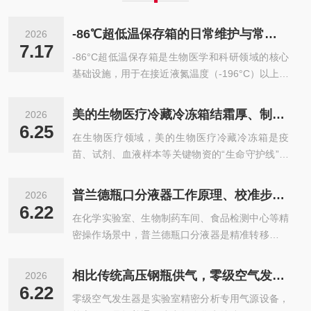
-86℃超低温保存箱的日常维护与常见故障
2026
7.17
-86°C超低温保存箱是生物医学和科研领域的核心
基础设施，用于在接近液氮温度（-196°C）以上的
深低温环境中长期保存对温度敏感的生物样本。-8
6°C超低温保存箱的特点：深冷与准确控温：箱内
美的生物医疗冷藏冷冻箱结霜厚、制冷效率下降，维护技巧
2026
温度通常在-40℃至-86℃之间宽幅可调，部分设备
6.25
在生物医疗领域，美的生物医疗冷藏冷冻箱是疫
控温精度可达0.1℃，能够准确维持深低温环境，
苗、试剂、血液样本等关键物资的“生命守护线”，
满足温度敏感样本的严苛存储要求。高效制冷系
其稳定运行直接关系到医疗安全与科研进度。然
统：多采用双压缩机复叠制冷系统或独立双系统。
而，结霜过厚、制冷效率下降，是这类设备长期面
这种设计不仅能快速降温，还能在单套系统出现故
普兰德瓶口分液器工作原理、校准步骤与日常维护全流程
2026
临的共性难题。结霜不仅堵塞风道、增加能耗，还
障时，依靠另一套系统维持-80℃以下的稳定运
6.22
在化学实验室、生物制药车间、食品检测中心等精
会导致箱内温度波动，威胁样本活性。而自动化霜
行，保障样本安全。好...
密操作场景中，普兰德瓶口分液器是精准转移液体
系统作为破解结霜困境的核心，其维护质量直接决
的核心工具，其移液准确性直接决定实验数据可靠
定设备效能。掌握科学的维护技巧，是保障医疗冷
性、产品质量稳定性。一旦出现移液偏差，轻则导
链稳定的关键。一、核心症结：为何自动化霜系统
相比传统高压钢瓶供气，零级空气发生器有哪些优势？
2026
致实验重复返工，重则引发试剂污染、生产批次报
易失效？美的生物医疗冷藏冷冻箱的自动化霜系
6.22
零级空气发生器是实验室精密分析专用气源设备，
废。但不少使用者对瓶口分液器的工作原理认知模
统，通过定时触发化霜程序，融化蒸发器表面结