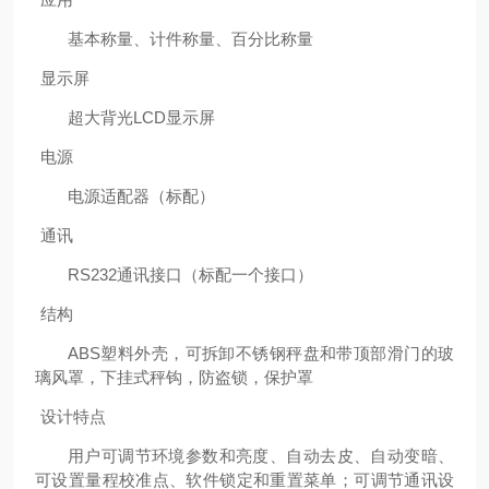
基本称量、计件称量、百分比称量
显示屏
超大背光LCD显示屏
电源
电源适配器（标配）
通讯
RS232通讯接口（标配一个接口）
结构
ABS塑料外壳，可拆卸不锈钢秤盘和带顶部滑门的玻
璃风罩，下挂式秤钩，防盗锁，保护罩
设计特点
用户可调节环境参数和亮度、自动去皮、自动变暗、
可设置量程校准点、软件锁定和重置菜单；可调节通讯设