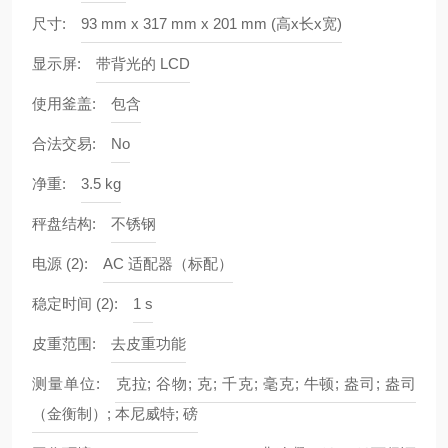
尺寸:
93 mm x 317 mm x 201 mm (高x长x宽)
显示屏:
带背光的 LCD
使用釜盖:
包含
合法交易:
No
净重:
3.5 kg
秤盘结构:
不锈钢
电源 (2):
AC 适配器（标配）
稳定时间 (2):
1 s
皮重范围:
去皮重功能
测量单位:
克拉; 谷物; 克; 千克; 毫克; 牛顿; 盎司; 盎司
（金衡制）; 本尼威特; 磅