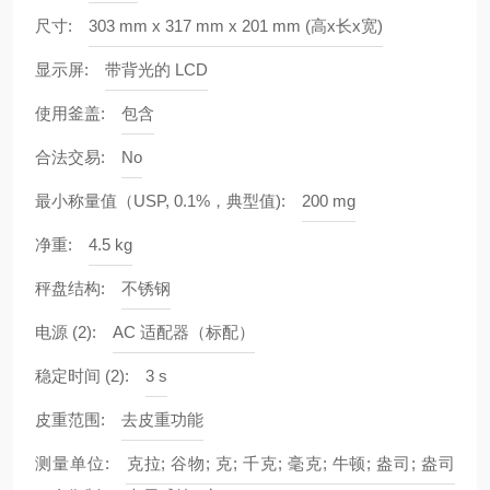
尺寸:
303 mm x 317 mm x 201 mm (高x长x宽)
显示屏:
带背光的 LCD
使用釜盖:
包含
合法交易:
No
最小称量值（USP, 0.1%，典型值):
200 mg
净重:
4.5 kg
秤盘结构:
不锈钢
电源 (2):
AC 适配器（标配）
稳定时间 (2):
3 s
皮重范围:
去皮重功能
测量单位:
克拉; 谷物; 克; 千克; 毫克; 牛顿; 盎司; 盎司