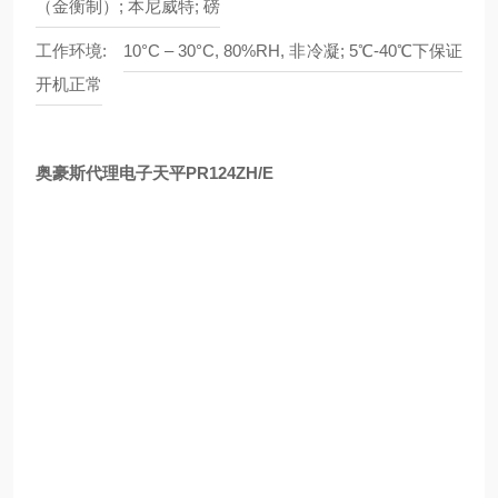
（金衡制）; 本尼威特; 磅
工作环境:
10°C – 30°C, 80%RH, 非冷凝; 5℃-40℃下保证
开机正常
奥豪斯代理电子天平PR124ZH/E