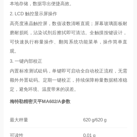
本地存储，数据导出便捷高效。
2. LCD 触控显示屏操作
高亮度液晶触控屏，数值读数清晰直观；屏幕玻璃面板耐
磨耐损耗，沾染试剂后擦拭即可清洁。全触摸按键设计，
可快速执行称量操作、翻阅系统功能菜单，操作简单直
观。
3. 一键内部校正
内置标准测试砝码，单键即可启动全自动校正流程，无需
额外外置砝码。定期一键校正，持续保障称量数据精准稳
定，避免环境、温度带来的误差。
梅特勒精密天平MA602/A参数
最大秤量
620 g/620 g
可读性
0.01 g