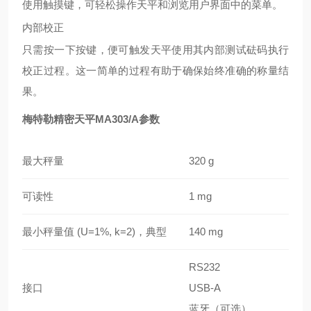
使用触摸键，可轻松操作天平和浏览用户界面中的菜单。
内部校正
只需按一下按键，便可触发天平使用其内部测试砝码执行
校正过程。这一简单的过程有助于确保始终准确的称量结
果。
梅特勒精密天平MA303/A参数
最大秤量
320 g
可读性
1 mg
最小秤量值 (U=1%, k=2)，典型
140 mg
RS232
接口
USB-A
蓝牙（可选）