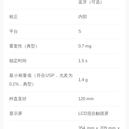
蓝牙（可选）
校正
内部
平台
S
重复性（典型）
0.7 mg
稳定时间
1.5 s
最小称量值（符合USP，允差为
1.4 g
0.1%，典型）
秤盘直径
120 mm
显示屏
LCD混合触摸屏
354 mm x 209 mm x