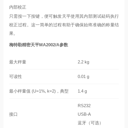
内部校正
只需按一下按键，便可触发天平使用其内部测试砝码执行
校正过程。这一简单的过程有助于确保始终准确的称量结
果。
梅特勒精密天平MA2002/A参数
最大秤量
2.2 kg
可读性
0.01 g
最小秤量值 (U=1%, k=2)，典型
1.4 g
RS232
接口
USB-A
蓝牙（可选）