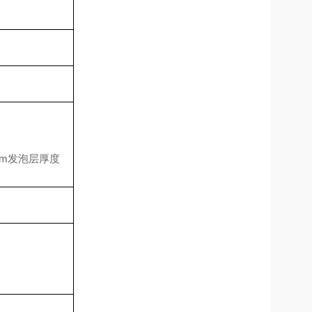
板
板
m发泡层厚度