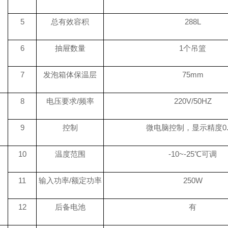
5
总有效容积
288
L
6
抽屉数量
1
个吊篮
7
发泡箱体保温层
75
mm
8
电压要求/频率
220V/50HZ
9
控制
微电脑控制，显示精度0.
10
温度范围
-10~-25℃可调
11
输入功率/额定功率
250
W
12
后备电池
有