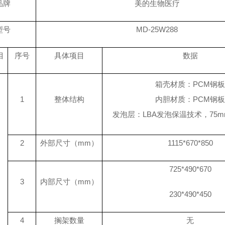
品牌
美的生物医疗
型号
MD-25W288
目
序号
具体项目
数据
箱壳材质：P
CM
钢
1
整体结构
内胆材质：
PCM
钢
发泡层：LBA发泡保温技术，
75
m
2
外部尺寸（mm）
1115*670*850
725*490*670
3
内部尺寸（mm）
230*490*450
4
搁架数量
无