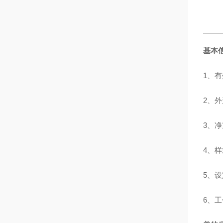
基本
1、有
2、外形
3、净
4、
5、设
6、工