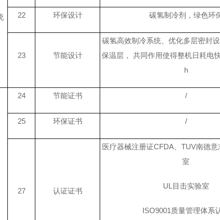
22
环保设计
碳氢制冷剂，绿色环
统
碳氢高效制冷系统、优化多层密封设
23
节能设计
保温层，
共同作用使得整机日耗电
h
24
节能证书
/
25
环保证书
/
医疗器械注册证
CFDA
、TUV南德
室
UL目击实验室
27
认证证书
ISO9001质量管理体系