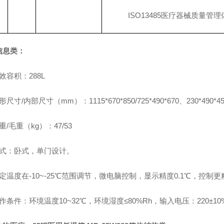
ISO13485医疗器械质量管
信息类：
效容积：288L
尺寸/内部尺寸（mm）：1115*670*850/725*490*670、230*490*45
重/毛重（kg）：47/53
样式：卧式，单门设计。
定温度在-10~-25℃范围调节，微电脑控制，显示精度0.1℃，控
作条件：环境温度10~32℃，环境湿度≤80%Rh，输入电压：220±10