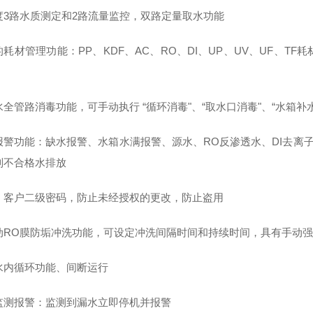
度3路水质测定和2路流量监控，双路定量取水功能
的耗材管理功能：PP、KDF、AC、RO、DI、UP、UV、UF、
全管路消毒功能，可手动执行 “循环消毒"、“取水口消毒"、“水箱补水
报警功能：缺水报警、水箱水满报警、源水、RO反渗透水、DI去离子
制不合格水排放
、客户二级密码，防止未经授权的更改，防止盗用
动RO膜防垢冲洗功能，可设定冲洗间隔时间和持续时间，具有手动
水内循环功能、间断运行
监测报警：监测到漏水立即停机并报警