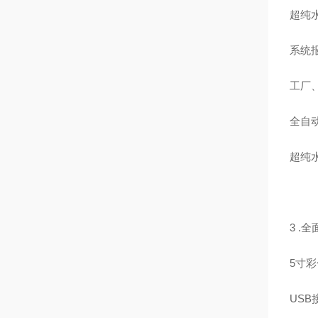
超纯水
系统
工厂
全自
超纯
3 .
5寸彩
US