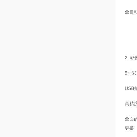
全自
2. 
5寸彩
US
高精
全面
更换