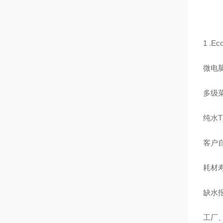
1 .
微电脑
多级
纯水
客户自
耗材
缺水
工厂