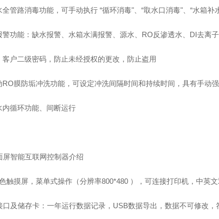
全管路消毒功能，可手动执行 “循环消毒"、“取水口消毒"、“水箱补水
报警功能：缺水报警、水箱水满报警、源水、RO反渗透水、DI去离子
、客户二级密码，防止未经授权的更改，防止盗用
动RO膜防垢冲洗功能，可设定冲洗间隔时间和持续时间，具有手动
水内循环功能、间断运行
全面屏智能互联网控制器介绍
色触摸屏，菜单式操作（分辨率800*480 ），可连接打印机，中英
B接口及储存卡：一年运行数据记录，USB数据导出，数据不可修改，符