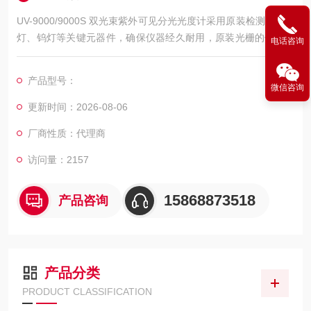
UV-9000/9000S 双光束紫外可见分光光度计采用原装检测器、氘
灯、钨灯等关键元器件，确保仪器经久耐用，原装光栅的使用不
电话咨询
仅提高了紫外区的能量，同时使仪器杂散光更低。分光光度计是
我司近二十年经验积累的经典产品。产品类型涵盖了可见分光光
产品型号：
度计和紫外可见分光光度计两种，既有可以单机、联机操作的按
微信咨询
键式，又带给用户全新操作体验的触摸屏，核心元件均经过严苛
更新时间：2026-08-06
筛选，确保了测试的稳定性和精确度，系列丰富。
厂商性质：代理商
访问量：2157
15868873518
产品咨询
产品分类
PRODUCT CLASSIFICATION