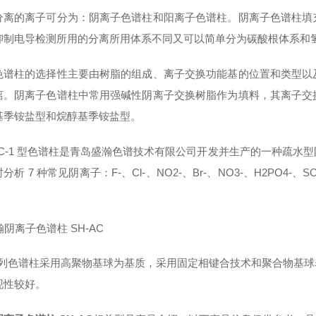
分离的离子可分为：阴离子色谱柱和阳离子色谱柱。阴离子色谱柱填
抑制电导检测所用的分离所用体系不同又可以简单分为碳酸根体系和
色谱柱的选择性主要由树脂的组成、离子交换功能基的位置和类型以
离。阴离子色谱柱中常用强碱性阴离子交换树脂作为填料，其离子交
基季铵盐型和烷醇基季铵盐型。
-AC-1 型色谱柱是青岛盛瀚色谱技术有限公司开发并生产的一种疏
分析 7 种常见阴离子：F-、Cl-、NO2-、Br-、NO3-、H2PO
系列色谱柱采用高聚物基球为基质，采用固定相键合技术和聚合物基
现性较好。