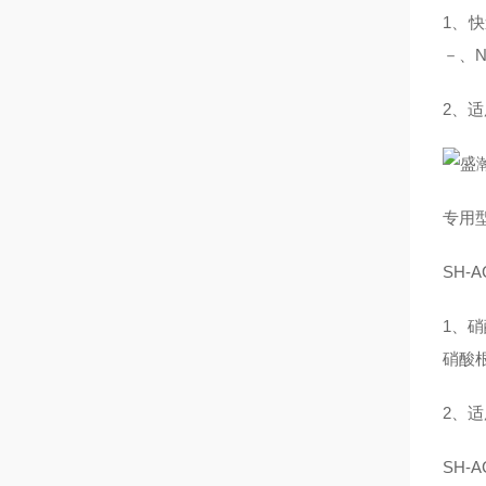
1、
－、N
2、
专用
SH-
1、
硝酸
2、
SH-