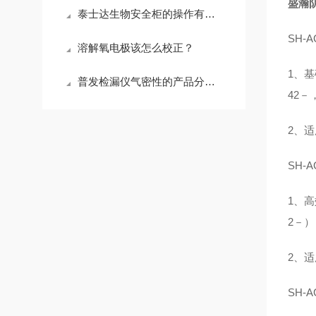
盛瀚阴
泰士达生物安全柜的操作有哪些注意事项
SH-
溶解氧电极该怎么校正？
1、基
普发检漏仪气密性的产品分为哪两类
42
2、
SH-
1、高
2－）
2、
SH-