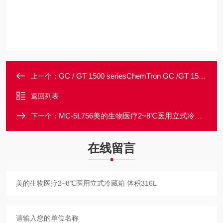
GC / GT 1500 seriesChemTron GC /GT 1500零级空气发生器
上一个：
返回列表
MC-5L756美的生物医疗2~8℃医用立式冷藏箱 体积756L
下一个：
在线留言