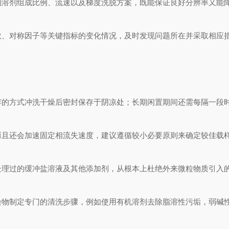
的溶剂组成比例、流速以及梯度洗脱方案，既能保证良好分辨率又能
数、对称因子等关键指标的变化情况，及时发现问题所在并采取相应
荐的方式冲洗干燥后密封保存于阴凉处；长期闲置期间还需每隔一段
而且还会加速固定相流失速度，建议遵循较小必要原则来确定较佳载
处理过的缓冲盐溶液及其他添加剂，从根本上杜绝外来微粒物质引入
染物制定专门的清洗步骤，例如使用有机溶剂去除脂溶性污垢，弱碱