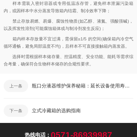
样本需装入密封容器或专用低温冻存管，避免样本泄漏污染箱
内，或因样本中水分蒸发导致箱内结霜、制冷效率下降；
禁止存放易燃、易爆、腐蚀性物质(如乙醇、液氮、强酸强碱)，
以及挥发性溶剂(可能腐蚀箱体或与制冷剂发生反应)；
箱内样本存放量不宜过满，需保留≥1/5 的空间(确保箱内冷空气
循环通畅，避免局部温度不均)，且样本不可直接接触箱内蒸发器。
选择时需根据样本储存量、控温精度、安全功能、能耗等需求综
合考量，确保符合生物样本储存的合规性要求。
瓶口分液器维护保养秘籍：延长设备使用寿命的方法
上一条
立式冷藏箱的选购指南
下一条
0571-86939987
热线电话：