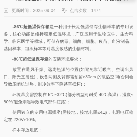
更新时间：2025-09-04
点击次数：1474
-86℃超低温保存箱
是一种用于长期低温储存生物样本的专用设
备，核心功能是维持稳定低温环境，广泛应用于生物医学、生命科
学、临床医学等领域，可储存病毒、细菌、细胞、疫苗、血液制品、
基因样本、组织样本等对温度敏感的生物材料。
-86℃超低温保存箱
的安装环境要求：
放置在通风干燥、远离热源的位置(如避免靠近暖气、空调出风
口、阳光直射处)，设备两侧及背部需预留≥30cm 的散热空间(否则会
导致压缩机过热，制冷效率下降甚至损坏)；
环境温度需控制在 5℃~32℃(部分机型可耐受 40℃高温)，湿度≤
80%(避免潮湿导致电气部件短路)；
使用独立的专用电源插座(需接地，接地电阻≤4Ω)，电源电压稳
定在 220V±10%。
样本存放规范：