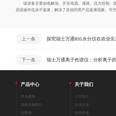
该设备主要由电解池、开关电源、液路、压力控制、防止
员误操作也决不返液，解决了其他同类产品返液现象。可为
上一条
探究瑞士万通831水分仪在农业
下一条
瑞士万通离子色谱仪：分析离子
产品中心
关于我们
青岛盛瀚
公司简介
美的生物医疗
企业文化
优莱博
资质荣誉