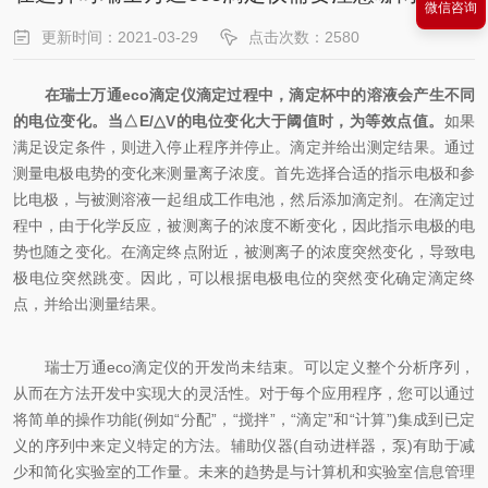
微信咨询
更新时间：2021-03-29
点击次数：2580
在瑞士万通eco滴定仪滴定过程中，滴定杯中的溶液会产生不同
的电位变化。当△E/△V的电位变化大于阈值时，为等效点值。
如果
满足设定条件，则进入停止程序并停止。滴定并给出测定结果。通过
测量电极电势的变化来测量离子浓度。首先选择合适的指示电极和参
比电极，与被测溶液一起组成工作电池，然后添加滴定剂。在滴定过
程中，由于化学反应，被测离子的浓度不断变化，因此指示电极的电
势也随之变化。在滴定终点附近，被测离子的浓度突然变化，导致电
极电位突然跳变。因此，可以根据电极电位的突然变化确定滴定终
点，并给出测量结果。
瑞士万通eco滴定仪的开发尚未结束。可以定义整个分析序列，
从而在方法开发中实现大的灵活性。对于每个应用程序，您可以通过
将简单的操作功能(例如“分配”，“搅拌”，“滴定”和“计算”)集成到已定
义的序列中来定义特定的方法。辅助仪器(自动进样器，泵)有助于减
少和简化实验室的工作量。未来的趋势是与计算机和实验室信息管理